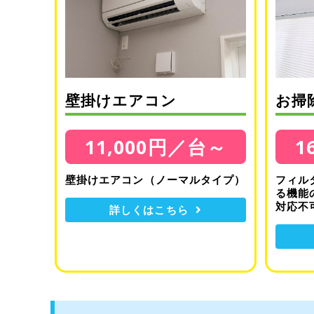
壁掛けエアコン
お掃
11,000円／台～
1
壁掛けエアコン（ノーマルタイプ）
フィル
る機能
対応不
詳しくはこちら