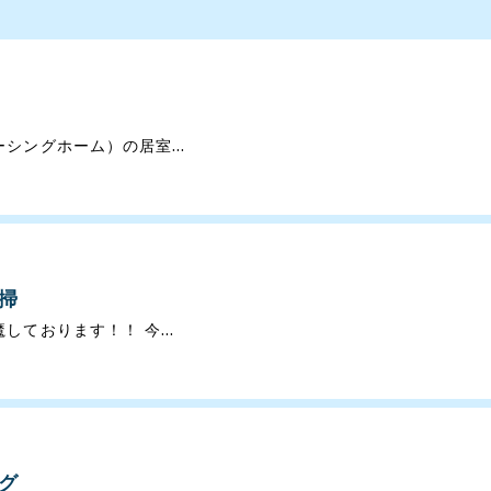
シングホーム）の居室...
掃
ております！！ 今...
グ